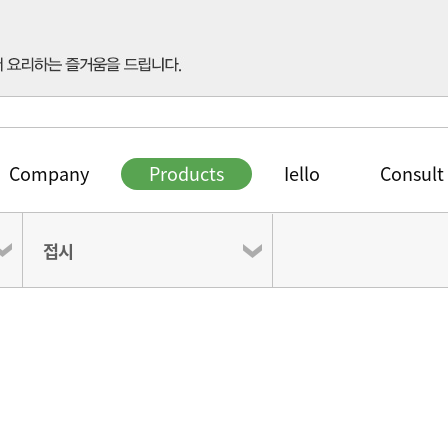
Company
Products
Iello
Consult
접시